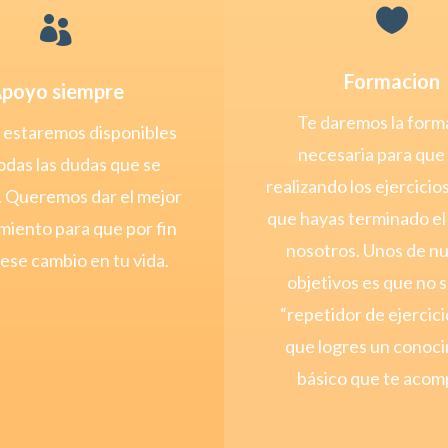


Formacion
poyo siempre
Te daremos la form
 estaremos disponibles
necesaria para que 
odas las dudas que se
realizando los ejercici
 Queremos dar el mejor
que hayas terminado el 
iento para que por fin
nosotros. Unos de n
ese cambio en tu vida.
objetivos es que no 
“repetidor de ejercici
que logres un conoc
básico que te acom