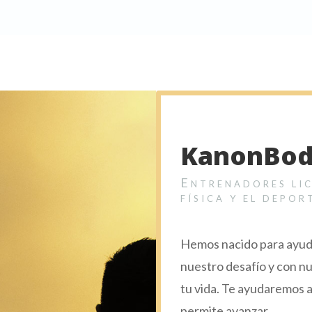
KanonBo
Entrenadores lic
física y el depor
Hemos nacido para ayuda
nuestro desafío y con n
tu vida.
Te ayudaremos a 
permite avanzar.