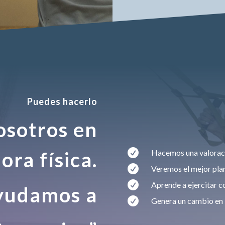
Puedes hacerlo
osotros en

ora física.
Hacemos una valoraci

Veremos el mejor plan

Aprende a ejercitar c
yudamos a

Genera un cambio en 