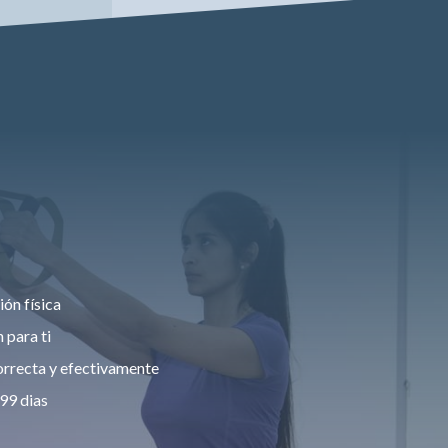
ón física
 para ti
orrecta y efectivamente
99 dias