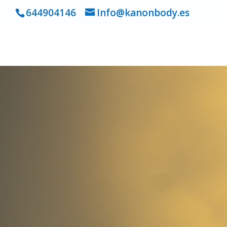
644904146
Info@kanonbody.es