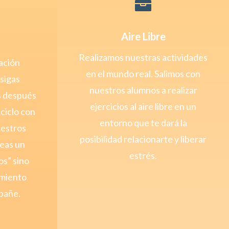

Aire Libre
Realizamos nuestras actividades
ación
en el mundo real. Salimos con
sigas
nuestros alumnos a realizar
os después
ejercicios al aire libre en un
ciclo con
entorno que te dará la
uestros
posibilidad relacionarte y liberar
seas un
estrés.
os” sino
imiento
pañe.